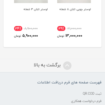
لوستر چوبی تابان 8 شعله
لوستر تابان 3 شعله
لوست
34٪
8,900,000
39٪
21,000,000
3
5,900,000
13,000,000
مان
تومان
تومان
برگشت به بالا
فهرست صفحه های فرم دریافت اطلاعات
ثبت QR.COD
فرم درخواست همکاری