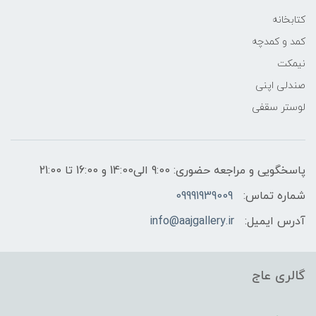
کتابخانه
کمد و کمدچه
نیمکت
صندلی اپنی
لوستر سقفی
پاسخگویی و مراجعه حضوری: 9:00 الی14:00 و 16:00 تا 21:00
شماره تماس:
09991939009
آدرس ایمیل:
info@aajgallery.ir
گالری عاج