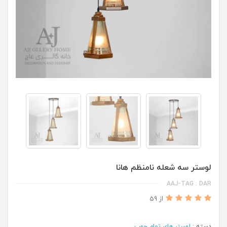
لوستر سه شعله نامنظم هانا
AAJ-TAG : DAR
از 59
دسته :
لوستر های تمام چوب