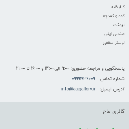
کتابخانه
کمد و کمدچه
نیمکت
صندلی اپنی
لوستر سقفی
پاسخگویی و مراجعه حضوری: 9:00 الی14:00 و 16:00 تا 21:00
شماره تماس:
09991939009
آدرس ایمیل:
info@aajgallery.ir
گالری عاج