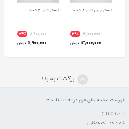
لوستر چوبی تابان 8 شعله
لوستر تابان 3 شعله
لوستر
34٪
8,900,000
39٪
21,000,000
3
5,900,000
13,000,000
مان
تومان
تومان
برگشت به بالا
فهرست صفحه های فرم دریافت اطلاعات
ثبت QR.COD
فرم درخواست همکاری