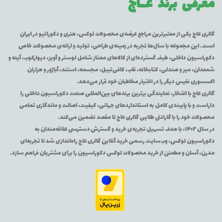
معرفی برند
عــاج
گالری عاج یکی از معتبرترین مراجع عرضه‌ی محصولات لوکس، هنری و دکوراتیو در ایران
است. این مجموعه با سال‌ها تجربه در زمینه‌ی طراحی، تولید و ارائه‌ی محصولات خاص
دکوراسیون داخلی، طیف گسترده‌ای از کالاهای ممتاز شامل لوستر و آویز، دیوارکوب، آینه و
شمعدان، میز و صندلی، کتابخانه، قاب، کافی‌تیبل، مجسمه، استند، آباژور و هزاران
اکسسوری نفیس دیگر را در اختیار مخاطبان خود قرار می‌دهد.
گالری عاج با افتخار، نمایندگی برترین برندهای بین‌المللی صنعت دکوراسیون داخلی را
داراست و با پایبندی کامل به استانداردهای جهانی، کیفیت، اصالت و ماندگاری تمامی
محصولات خود را با گارانتی طلایی گالری عاج تا مقصد تضمین می‌کند.
در سال ۱۴۰۲، با هدف تسهیل تجربه‌ی خرید و گسترش دسترسی علاقه‌مندان به
دکوراسیون لوکس، وب‌سایت رسمی خرید آنلاین گالری عاج راه‌اندازی شد تا تجربه‌ای
مدرن، آسان و مطمئن از خرید محصولات لوکس دکوراسیون را برای مشتریان فراهم سازد.