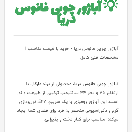
💡
آباژور چوبی فانوس
دریا
آباژور چوبی فانوس دریا - خرید با قیمت مناسب |
مشخصات فنی کامل
آباژور چوبی
فانوس دریا
، محصولی از
برند دارکار
، با
ارتفاع ۴۵ و قطر ۳۴ سانتیمتر، ترکیبی از طبیعت و نور
است. این آباژور رومیزی با یک سرپیچ E27، نورپردازی
گرم و دکوراسیونی منحصر به فرد برای فضای شما ایجاد
میکند. مناسب برای کنار تخت و پذیرایی.