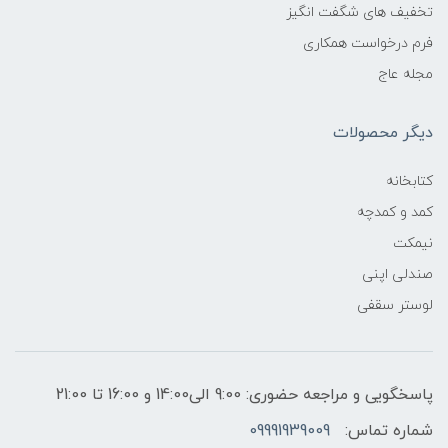
تخفیف های شگفت انگیز
فرم درخواست همکاری
مجله عاج
دیگر محصولات
کتابخانه
کمد و کمدچه
نیمکت
صندلی اپنی
لوستر سقفی
پاسخگویی و مراجعه حضوری: 9:00 الی14:00 و 16:00 تا 21:00
شماره تماس:
09991939009