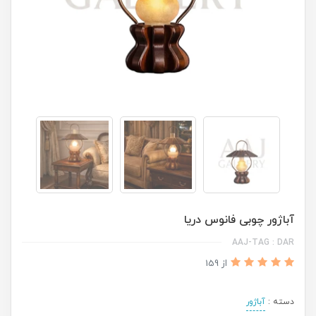
آباژور چوبی فانوس دریا
AAJ-TAG : DAR
از 159
دسته :
آباژور