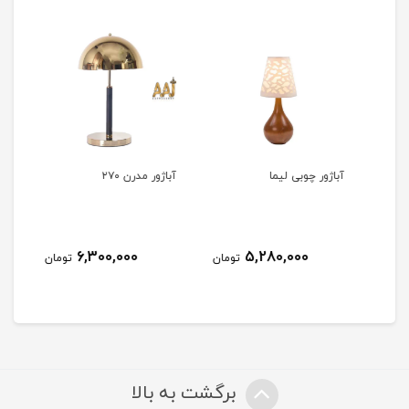
آباژور چوبی لیما
آباژور مدرن ۲۷۰
آباژو
2
6,300,000
5,280,000
تومان
تومان
مان
برگشت به بالا