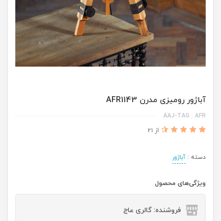
آباژور رومیزی مدرن AFR1143
AAJ-TAG : AFR
از 21
دسته :
آباژور
ویژگی‌های محصول
فروشنده: گالری عاج