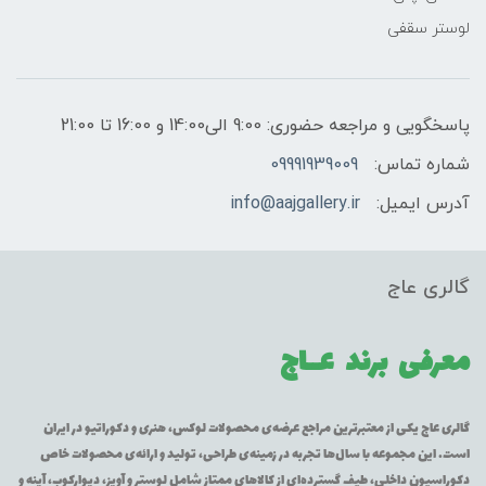
لوستر سقفی
پاسخگویی و مراجعه حضوری: 9:00 الی14:00 و 16:00 تا 21:00
شماره تماس:
09991939009
آدرس ایمیل:
info@aajgallery.ir
گالری عاج
معرفی برند
عــاج
گالری عاج یکی از معتبرترین مراجع عرضه‌ی محصولات لوکس، هنری و دکوراتیو در ایران
است. این مجموعه با سال‌ها تجربه در زمینه‌ی طراحی، تولید و ارائه‌ی محصولات خاص
دکوراسیون داخلی، طیف گسترده‌ای از کالاهای ممتاز شامل لوستر و آویز، دیوارکوب، آینه و