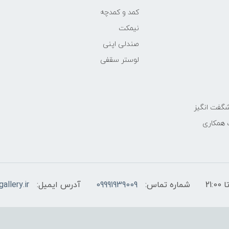
کمد و کمدچه
نیمکت
صندلی اپنی
لوستر سقفی
گفت انگیز
 همکاری
شماره تماس:
09991939009
آدرس ایمیل:
allery.ir