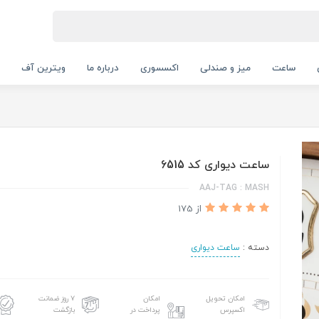
ساعت
میز و صندلی
اکسسوری
درباره ما
ویترین آف
ساعت دیواری کد 6515
AAJ-TAG : MASH
از 175
دسته :
ساعت دیواری
امکان تحویل
امکان
۷ روز ضمانت
اکسپرس
پرداخت در
بازگشت