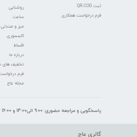
ثبت QR.COD
روشنایی
فرم درخواست همکاری
ساعت
میز و صندلی
اکسسوری
اقساط
درباره ما
تخفیف های ش
فرم درخواست
مجله عاج
پاسخگویی و مراجعه حضوری: 9:00 الی14:00 و 16:00 تا 21:00
گالری عاج