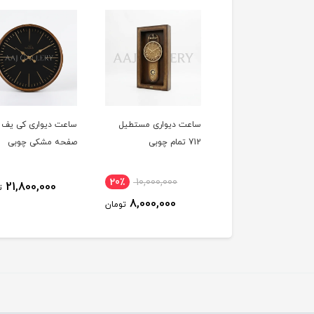
ت دیواری مستطیل
ساعت دیواری مستطیل
کد 421
712 تمام چوبی
صفحه مشکی چوبی
20٪
10,000,000
21,800,000
8,500,000
تومان
ت
8,000,000
تومان