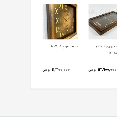
دیواری مستطیل
ساعت مربع کد 1007
ساعت دیواری تقویم دار 01
 121
3,100,000
11,300,000
13,900,000
تومان
تومان
توم