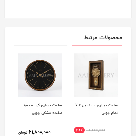
محصولات مرتبط
تا
ساعت دیواری مستطیل 712
ساعت دیواری کی یف 80
تمام چوبی
صفحه مشکی چوبی
صفح
20٪
10,000,000
21,800,000
مان
تومان