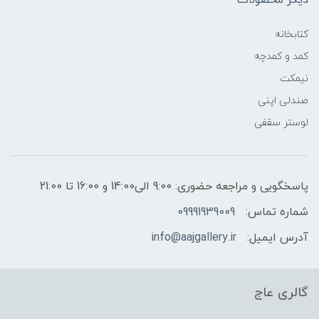
کتابخانه
کمد و کمدچه
نیمکت
صندلی اپنی
لوستر سقفی
پاسخگویی و مراجعه حضوری: 9:00 الی14:00 و 16:00 تا 21:00
شماره تماس:
09991939009
آدرس ایمیل:
info@aajgallery.ir
گالری عاج