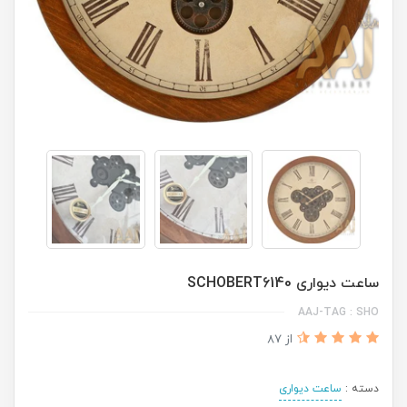
ساعت دیواری SCHOBERT6140
AAJ-TAG : SHO
از 87
دسته :
ساعت دیواری