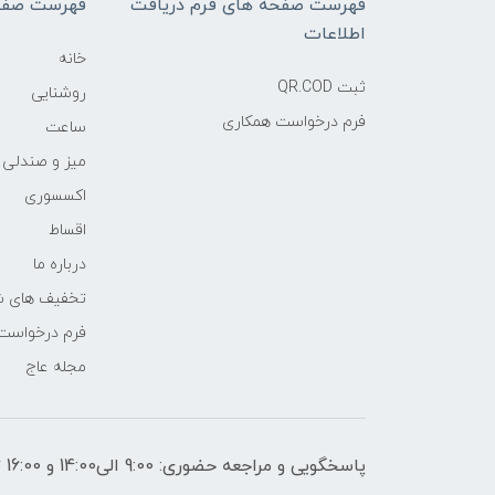
فهرست صفحه های فرم دریافت
فهرست صفح
اطلاعات
خانه
ثبت QR.COD
روشنایی
فرم درخواست همکاری
ساعت
میز و صندلی
اکسسوری
اقساط
درباره ما
تخفیف های ش
فرم درخواست
مجله عاج
پاسخگویی و مراجعه حضوری: 9:00 الی14:00 و 16:00 تا 21:00