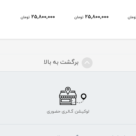
25,800,000
25,800,000
ومان
تومان
تومان
برگشت به بالا
لوکیشن گـالـری حضوری