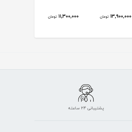
3,100,000
11,300,000
13,900,000
تومان
تومان
توم
پشتیبانی 24 ساعته