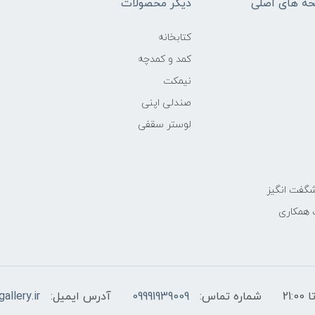
ه های اصلی
دیگر محصولات
کتابخانه
کمد و کمدچه
نیمکت
صندلی اپنی
لوستر سقفی
گفت انگیز
 همکاری
شماره تماس:
09991939009
آدرس ایمیل:
allery.ir