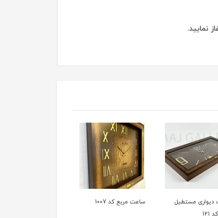
ز نمایید.
دیواری مستطیل
ساعت مربع کد 1007
ساعت دیواری تقویم دار 01
 121