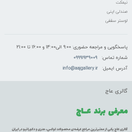
نیمکت
صندلی اپنی
لوستر سقفی
پاسخگویی و مراجعه حضوری: 9:00 الی14:00 و 16:00 تا 21:00
شماره تماس:
09991939009
آدرس ایمیل:
info@aajgallery.ir
گالری عاج
معرفی برند
عــاج
گالری عاج یکی از معتبرترین مراجع عرضه‌ی محصولات لوکس، هنری و دکوراتیو در ایران