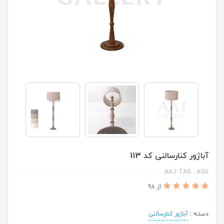
آباژور کنارسالنی کد 113
AAJ-TAG : ASU
از 98
دسته :
آباژور کنارسالنی