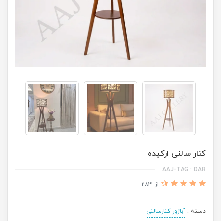
کنار سالنی ارکیده
AAJ-TAG : DAR
از 283
دسته :
آباژور کنارسالنی