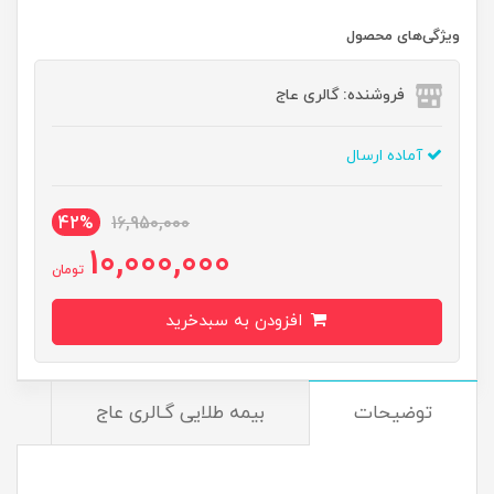
ویژگی‌های محصول
فروشنده: گالری عاج
آماده ارسال
42%
16,950,000
10,000,000
تومان
افزودن به سبدخرید
توضیحات
بیمه طلایی گـالری عاج
خ