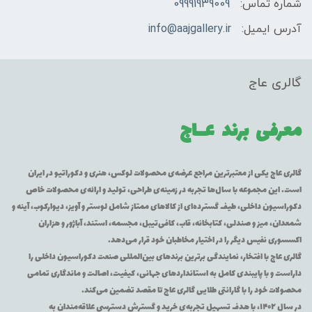
شماره تماس:
09991939009
آدرس ایمیل:
info@aajgallery.ir
گالری عاج
معرفی برند
عــاج
گالری عاج یکی از معتبرترین مراجع عرضه‌ی محصولات لوکس، هنری و دکوراتیو در ایران
است. این مجموعه با سال‌ها تجربه در زمینه‌ی طراحی، تولید و ارائه‌ی محصولات خاص
دکوراسیون داخلی، طیف گسترده‌ای از کالاهای ممتاز شامل لوستر و آویز، دیوارکوب، آینه و
شمعدان، میز و صندلی، کتابخانه، قاب، کافی‌تیبل، مجسمه، استند، آباژور و هزاران
اکسسوری نفیس دیگر را در اختیار مخاطبان خود قرار می‌دهد.
گالری عاج با افتخار، نمایندگی برترین برندهای بین‌المللی صنعت دکوراسیون داخلی را
داراست و با پایبندی کامل به استانداردهای جهانی، کیفیت، اصالت و ماندگاری تمامی
محصولات خود را با گارانتی طلایی گالری عاج تا مقصد تضمین می‌کند.
در سال ۱۴۰۲، با هدف تسهیل تجربه‌ی خرید و گسترش دسترسی علاقه‌مندان به