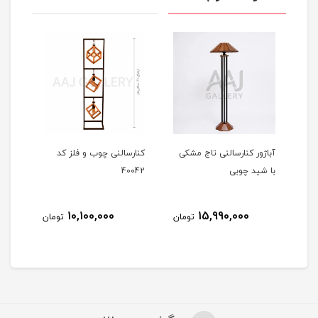
آباژور کنارسالنی تاج مشکی
کنارسالنی چوب و فلز کد
کنار
با شید چوبی
40042
613
10,100,000
15,990,000
مان
تومان
تومان