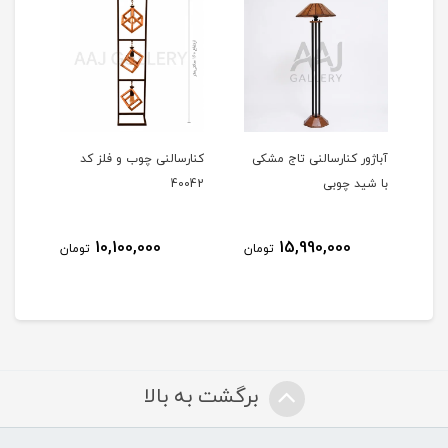
آباژور کنارسالنی تاج مشکی
کنارسالنی چوب و فلز کد
کنار
با شید چوبی
40042
613
10,100,000
15,990,000
مان
تومان
تومان
برگشت به بالا