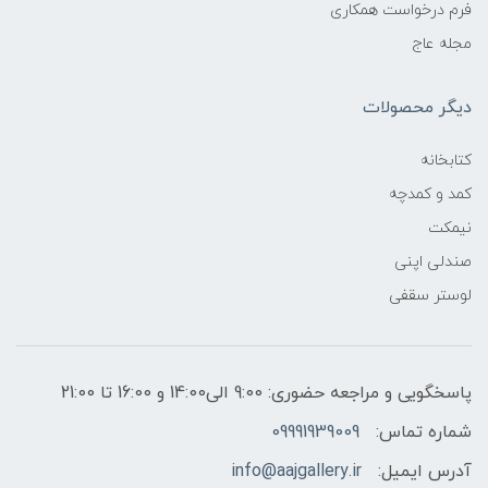
فرم درخواست همکاری
مجله عاج
دیگر محصولات
کتابخانه
کمد و کمدچه
نیمکت
صندلی اپنی
لوستر سقفی
پاسخگویی و مراجعه حضوری: 9:00 الی14:00 و 16:00 تا 21:00
شماره تماس:
09991939009
آدرس ایمیل:
info@aajgallery.ir