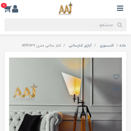
0
خانه
اکسسوری
آباژور کنارسالنی
کنار سالنی مدرن AFR1137