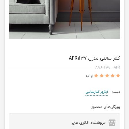
کنار سالنی مدرن AFR1137
AAJ-TAG : AFR
از 18
دسته :
آباژور کنارسالنی
ویژگی‌های محصول
فروشنده: گالری عاج