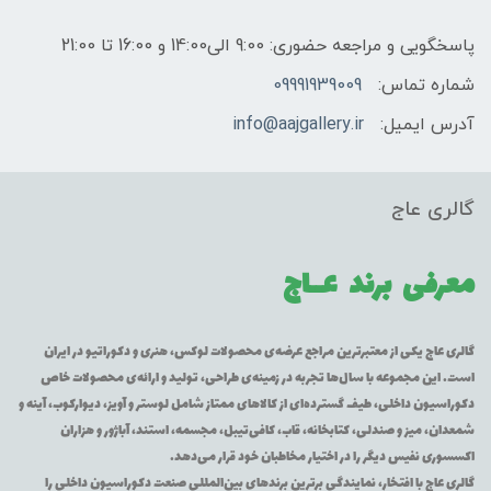
پاسخگویی و مراجعه حضوری: 9:00 الی14:00 و 16:00 تا 21:00
شماره تماس:
09991939009
آدرس ایمیل:
info@aajgallery.ir
گالری عاج
معرفی برند
عــاج
گالری عاج یکی از معتبرترین مراجع عرضه‌ی محصولات لوکس، هنری و دکوراتیو در ایران
است. این مجموعه با سال‌ها تجربه در زمینه‌ی طراحی، تولید و ارائه‌ی محصولات خاص
دکوراسیون داخلی، طیف گسترده‌ای از کالاهای ممتاز شامل لوستر و آویز، دیوارکوب، آینه و
شمعدان، میز و صندلی، کتابخانه، قاب، کافی‌تیبل، مجسمه، استند، آباژور و هزاران
اکسسوری نفیس دیگر را در اختیار مخاطبان خود قرار می‌دهد.
گالری عاج با افتخار، نمایندگی برترین برندهای بین‌المللی صنعت دکوراسیون داخلی را