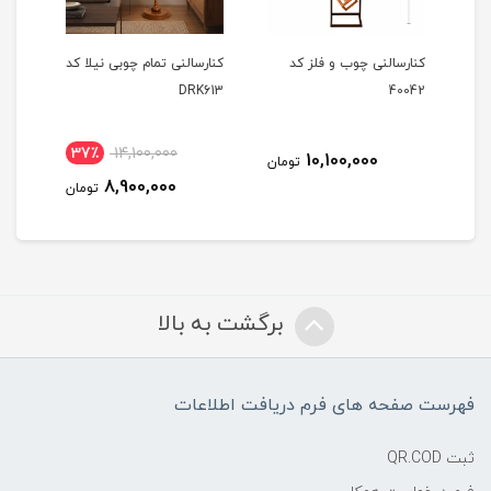
کی
کنارسالنی چوب و فلز کد
کنارسالنی تمام چوبی نیلا کد
کنار
40042
DRK613
سه گل 
37٪
14,100,000
10,100,000
مان
تومان
8,900,000
تومان
برگشت به بالا
فهرست صفحه های فرم دریافت اطلاعات
ثبت QR.COD