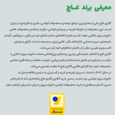
معرفی برند
عــاج
گالری عاج یکی از معتبرترین مراجع عرضه‌ی محصولات لوکس، هنری و دکوراتیو در ایران
است. این مجموعه با سال‌ها تجربه در زمینه‌ی طراحی، تولید و ارائه‌ی محصولات خاص
دکوراسیون داخلی، طیف گسترده‌ای از کالاهای ممتاز شامل لوستر و آویز، دیوارکوب، آینه و
شمعدان، میز و صندلی، کتابخانه، قاب، کافی‌تیبل، مجسمه، استند، آباژور و هزاران
اکسسوری نفیس دیگر را در اختیار مخاطبان خود قرار می‌دهد.
گالری عاج با افتخار، نمایندگی برترین برندهای بین‌المللی صنعت دکوراسیون داخلی را
داراست و با پایبندی کامل به استانداردهای جهانی، کیفیت، اصالت و ماندگاری تمامی
محصولات خود را با گارانتی طلایی گالری عاج تا مقصد تضمین می‌کند.
در سال ۱۴۰۲، با هدف تسهیل تجربه‌ی خرید و گسترش دسترسی علاقه‌مندان به
دکوراسیون لوکس، وب‌سایت رسمی خرید آنلاین گالری عاج راه‌اندازی شد تا تجربه‌ای
مدرن، آسان و مطمئن از خرید محصولات لوکس دکوراسیون را برای مشتریان فراهم سازد.