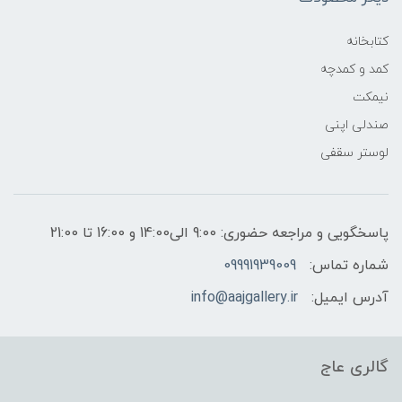
کتابخانه
کمد و کمدچه
نیمکت
صندلی اپنی
لوستر سقفی
پاسخگویی و مراجعه حضوری: 9:00 الی14:00 و 16:00 تا 21:00
شماره تماس:
09991939009
آدرس ایمیل:
info@aajgallery.ir
گالری عاج