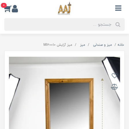
0
خانه
میز و صندلی
میز
میز آرایش MI20010