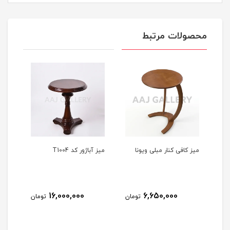
محصولات مرتبط
میز کافی کنار مبلی ویونا
میز آباژور کد T1004
میز آب
16,000,000
6,650,000
مان
تومان
تومان