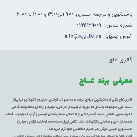
پاسخگویی و مراجعه حضوری: 9:00 الی14:00 و 16:00 تا 21:00
شماره تماس:
09991939009
آدرس ایمیل:
info@aajgallery.ir
گالری عاج
معرفی برند
عــاج
گالری عاج یکی از معتبرترین مراجع عرضه‌ی محصولات لوکس، هنری و دکوراتیو در ایران
است. این مجموعه با سال‌ها تجربه در زمینه‌ی طراحی، تولید و ارائه‌ی محصولات خاص
دکوراسیون داخلی، طیف گسترده‌ای از کالاهای ممتاز شامل لوستر و آویز، دیوارکوب، آینه و
شمعدان، میز و صندلی، کتابخانه، قاب، کافی‌تیبل، مجسمه، استند، آباژور و هزاران
اکسسوری نفیس دیگر را در اختیار مخاطبان خود قرار می‌دهد.
گالری عاج با افتخار، نمایندگی برترین برندهای بین‌المللی صنعت دکوراسیون داخلی را