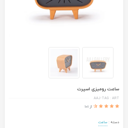
ساعت رومیزی اسپرت
AAJ-TAG : ART
از 101
دسته :
ساعت