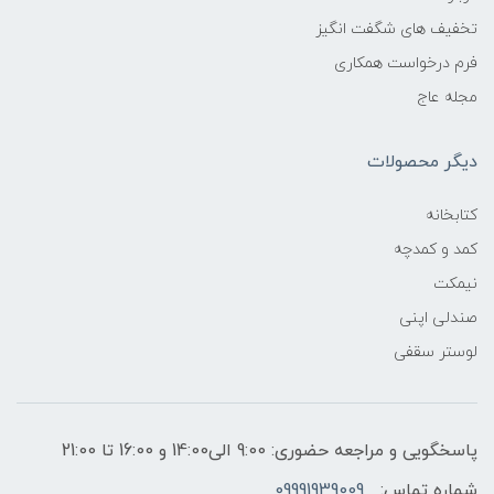
تخفیف های شگفت انگیز
فرم درخواست همکاری
مجله عاج
دیگر محصولات
کتابخانه
کمد و کمدچه
نیمکت
صندلی اپنی
لوستر سقفی
پاسخگویی و مراجعه حضوری: 9:00 الی14:00 و 16:00 تا 21:00
شماره تماس:
09991939009