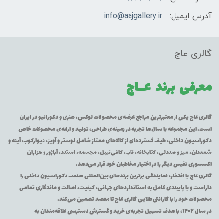
آدرس ایمیل:
info@aajgallery.ir
گالری عاج
معرفی برند
عــاج
گالری عاج یکی از معتبرترین مراجع عرضه‌ی محصولات لوکس، هنری و دکوراتیو در ایران
است. این مجموعه با سال‌ها تجربه در زمینه‌ی طراحی، تولید و ارائه‌ی محصولات خاص
دکوراسیون داخلی، طیف گسترده‌ای از کالاهای ممتاز شامل لوستر و آویز، دیوارکوب، آینه و
شمعدان، میز و صندلی، کتابخانه، قاب، کافی‌تیبل، مجسمه، استند، آباژور و هزاران
اکسسوری نفیس دیگر را در اختیار مخاطبان خود قرار می‌دهد.
گالری عاج با افتخار، نمایندگی برترین برندهای بین‌المللی صنعت دکوراسیون داخلی را
داراست و با پایبندی کامل به استانداردهای جهانی، کیفیت، اصالت و ماندگاری تمامی
محصولات خود را با گارانتی طلایی گالری عاج تا مقصد تضمین می‌کند.
در سال ۱۴۰۲، با هدف تسهیل تجربه‌ی خرید و گسترش دسترسی علاقه‌مندان به