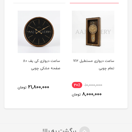
تا
ساعت دیواری مستطیل 712
ساعت دیواری کی یف 80
تمام چوبی
صفحه مشکی چوبی
صفح
20٪
10,000,000
21,800,000
مان
تومان
8,000,000
تومان
برگشت به بالا