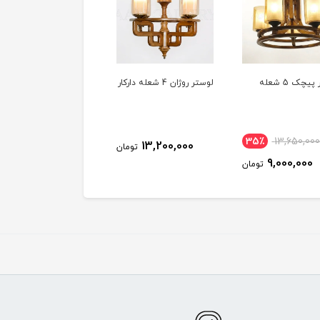
یچک 5 شعله
لوستر روژان 4 شعله دارکار
لوستر رویال باکس4
(CK207/4)
35٪
13,650,00
14,600,000
13,200,000
تومان
توم
9,000,000
تومان