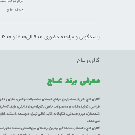
فرم درخواست
مجله عاج
پاسخگویی و مراجعه حضوری: 9:00 الی14:00 و 16:00 تا 21:00
گالری عاج
معرفی برند
عــاج
گالری عاج یکی از معتبرترین مراجع عرضه‌ی محصولات لوکس، هنری و دکورا
طراحی، تولید و ارائه‌ی محصولات خاص دکوراسیون داخلی، طیف گسترده‌ای 
شمعدان، میز و صندلی، کتابخانه، قاب، کافی‌تیبل، مجسمه، استند، آباژور
می‌دهد.
گالری عاج با افتخار، نمایندگی برترین برندهای بین‌المللی صنعت دکوراس