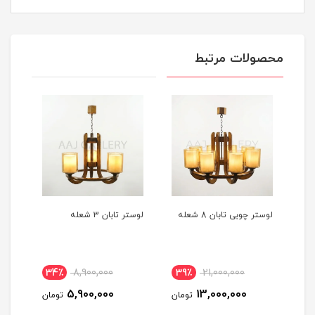
محصولات مرتبط
لوستر تابان 3 شعله
لوستر پیچک 8 شعله
لوستر
37٪
20,500,000
34٪
8,900,000
3
13,000,000
5,900,000
مان
تومان
تومان