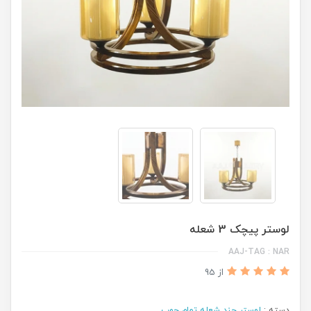
لوستر پیچک 3 شعله
AAJ-TAG : NAR
از 95
دسته :
لوستر چند شعله تمام چوب