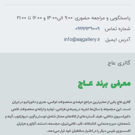
پاسخگویی و مراجعه حضوری: 9:00 الی14:00 و 16:00 تا 21:00
شماره تماس:
09991939009
آدرس ایمیل:
info@aajgallery.ir
گالری عاج
معرفی برند
عــاج
گالری عاج یکی از معتبرترین مراجع عرضه‌ی محصولات لوکس، هنری و دکوراتیو در ایران
است. این مجموعه با سال‌ها تجربه در زمینه‌ی طراحی، تولید و ارائه‌ی محصولات خاص
دکوراسیون داخلی، طیف گسترده‌ای از کالاهای ممتاز شامل لوستر و آویز، دیوارکوب، آینه و
شمعدان، میز و صندلی، کتابخانه، قاب، کافی‌تیبل، مجسمه، استند، آباژور و هزاران
اکسسوری نفیس دیگر را در اختیار مخاطبان خود قرار می‌دهد.