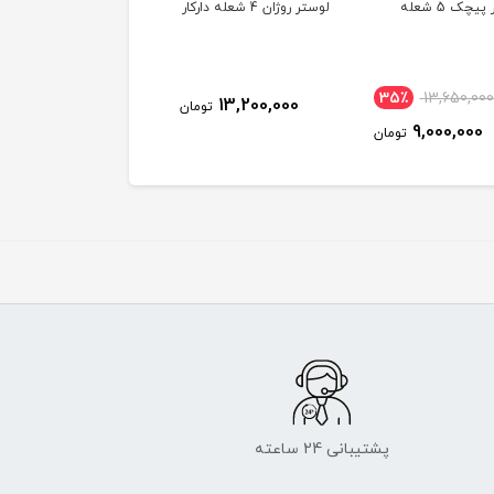
یچک 5 شعله
لوستر روژان 4 شعله دارکار
لوستر رویال باکس4
(CK207/4)
35٪
13,650,00
14,600,000
13,200,000
تومان
توم
9,000,000
تومان
پشتیبانی 24 ساعته