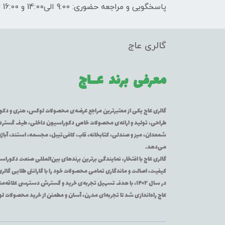
پاسخگویی و مراجعه حضوری: 9:00 الی14:00 و 16:00 تا 21:00
گالری عاج
معرفی برند
عــاج
گالری عاج یکی از معتبرترین مراجع عرضه‌ی محصولات لوکس، هنری و دکورا
طراحی، تولید و ارائه‌ی محصولات خاص دکوراسیون داخلی، طیف گسترده‌ای 
شمعدان، میز و صندلی، کتابخانه، قاب، کافی‌تیبل، مجسمه، استند، آباژور
می‌دهد.
گالری عاج با افتخار، نمایندگی برترین برندهای بین‌المللی صنعت دکوراس
کیفیت، اصالت و ماندگاری تمامی محصولات خود را با گارانتی طلایی گالر
در سال ۱۴۰۲، با هدف تسهیل تجربه‌ی خرید و گسترش دسترسی عل
عاج راه‌اندازی شد تا تجربه‌ای مدرن، آسان و مطمئن از خرید محصولات 