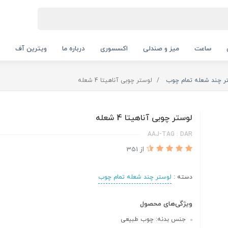
ساعت
میز و صندلی
اکسسوری
درباره ما
ویترین آف
ر چند شعله تمام چوب
لوستر چوبی آناهیتا 4 شعله
لوستر چوبی آناهیتا 4 شعله
AAJ-TAG : DAR
از 351
دسته :
لوستر چند شعله تمام چوب
ویژگی‌های محصول
جنس بدنه: چوب طبیعی