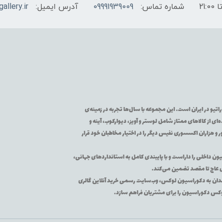
شماره تماس:
09991939009
آدرس ایمیل:
allery.ir
تیو در ایران است. این مجموعه با سال‌ها تجربه در زمینه‌ی
از کالاهای ممتاز شامل لوستر و آویز، دیوارکوب، آینه و
 و هزاران اکسسوری نفیس دیگر را در اختیار مخاطبان خود قرار
یون داخلی را داراست و با پایبندی کامل به استانداردهای جهانی،
ی عاج تا مقصد تضمین می‌کند.
اقه‌مندان به دکوراسیون لوکس، وب‌سایت رسمی خرید آنلاین گالری
لوکس دکوراسیون را برای مشتریان فراهم سازد.