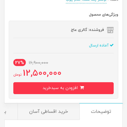
ویژگی‌های محصول
فروشنده: گالری عاج
آماده ارسال
27%
16,900,000
12,500,000
تومان
افزودن به سبدخرید
توضیحات
خرید اقساطی آسان
بیم