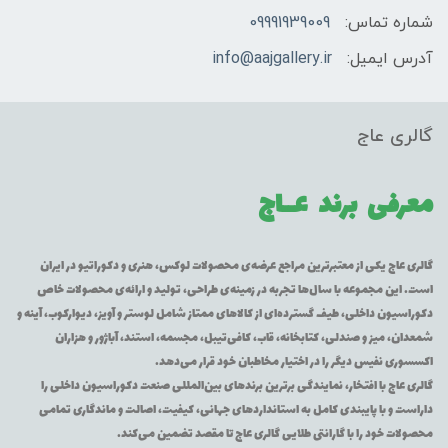
شماره تماس:
09991939009
آدرس ایمیل:
info@aajgallery.ir
گالری عاج
معرفی برند
عــاج
گالری عاج یکی از معتبرترین مراجع عرضه‌ی محصولات لوکس، هنری و دکوراتیو در ایران
است. این مجموعه با سال‌ها تجربه در زمینه‌ی طراحی، تولید و ارائه‌ی محصولات خاص
دکوراسیون داخلی، طیف گسترده‌ای از کالاهای ممتاز شامل لوستر و آویز، دیوارکوب، آینه و
شمعدان، میز و صندلی، کتابخانه، قاب، کافی‌تیبل، مجسمه، استند، آباژور و هزاران
اکسسوری نفیس دیگر را در اختیار مخاطبان خود قرار می‌دهد.
گالری عاج با افتخار، نمایندگی برترین برندهای بین‌المللی صنعت دکوراسیون داخلی را
داراست و با پایبندی کامل به استانداردهای جهانی، کیفیت، اصالت و ماندگاری تمامی
محصولات خود را با گارانتی طلایی گالری عاج تا مقصد تضمین می‌کند.