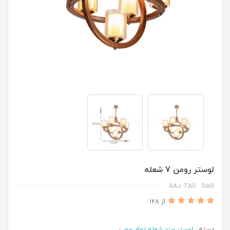
لوستر رومن 7 شعله
AAJ-TAG : DAR
از 128
دسته :
لوستر چند شعله تمام چوب