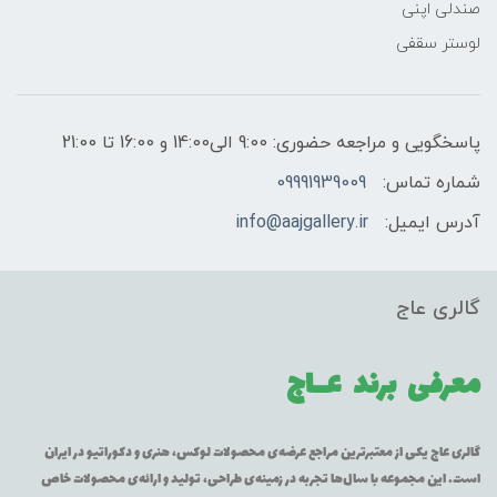
صندلی اپنی
لوستر سقفی
پاسخگویی و مراجعه حضوری: 9:00 الی14:00 و 16:00 تا 21:00
شماره تماس:
09991939009
آدرس ایمیل:
info@aajgallery.ir
گالری عاج
معرفی برند
عــاج
گالری عاج یکی از معتبرترین مراجع عرضه‌ی محصولات لوکس، هنری و دکوراتیو در ایران
است. این مجموعه با سال‌ها تجربه در زمینه‌ی طراحی، تولید و ارائه‌ی محصولات خاص