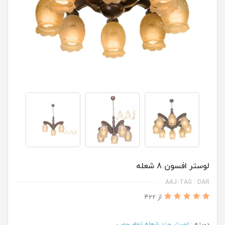
لوستر افسون 8 شعله
AAJ-TAG : DAR
از 422
دسته :
لوستر چند شعله تمام چوب